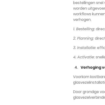
bestellingen snel
worden uitgevoer
workflows kunnen
verhogen.
1. Bestelling:
direc
2. Planning
: dire
3. Installatie:
effi
4. Activatie:
snell
Verhoging va
Voorkom kostbare
glasvezelinstallat
Door grondige vo
glasvezelverbind