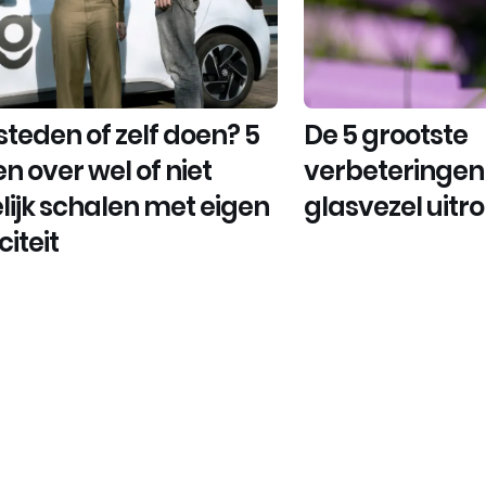
steden of zelf doen? 5
De 5 grootste
n over wel of niet
verbeteringen 
lijk schalen met eigen
glasvezel uitr
iteit