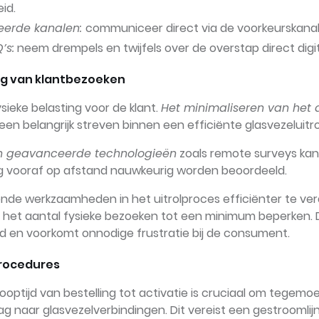
id.
eerde kanalen:
communiceer direct via de voorkeurskanal
’s:
neem drempels en twijfels over de overstap direct digi
g van klantbezoeken
sieke belasting voor de klant.
Het minimaliseren van het 
 een belangrijk streven binnen een efficiënte glasvezeluitro
an geavanceerde technologieën
zoals remote surveys kan
ng vooraf op afstand nauwkeurig worden beoordeeld.
ende werkzaamheden in het uitrolproces efficiënter te ve
 het aantal fysieke bezoeken tot een minimum beperken. 
ijd en voorkomt onnodige frustratie bij de consument.
rocedures
looptijd van bestelling tot activatie is cruciaal om tegem
g naar glasvezelverbindingen. Dit vereist een gestroomlijn