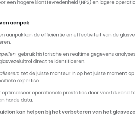
voor een hogere klanttevredenheid (NPS) en lagere operati
ven aanpak
 aanpak kan de efficiëntie en effectiviteit van de glasvez
eren.
spellen:
gebruik historische en realtime gegevens analyse
lasvezeluitrol direct te identificeren.
liseren:
zet de juiste monteur in op het juiste moment op
cifieke expertise.
:
optimaliseer operationele prestaties door voortdurend te 
an harde data.
idion kan helpen bij het verbeteren van het glasvezel