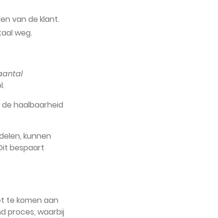
en van de klant.
taal weg.
aantal
l.
 de haalbaarheid
rdelen, kunnen
Dit bespaart
oet te komen aan
d proces, waarbij