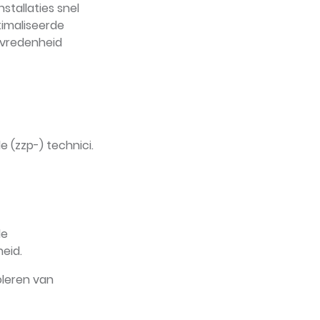
stallaties snel
imaliseerde
evredenheid
 (zzp-) technici.
de
heid.
oleren van