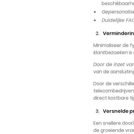
beschikbaarhe
Gepersonalis
Duidelijke FAQ
Verminderin
Minimaliseer de fy
klantbezoeken
is
Door de inzet v
van de aansluiti
Door de verschill
telecombedrijven
direct kostbare t
Versnelde p
Een snellere door
de groeiende vraa