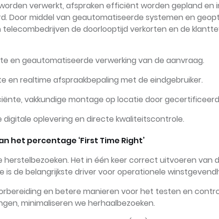
 worden verwerkt, afspraken efficiënt worden gepland en in
d. Door middel van geautomatiseerde systemen en geopt
 telecombedrijven de doorlooptijd verkorten en de klantt
te en geautomatiseerde verwerking van de aanvraag.
cte en realtime afspraakbepaling met de eindgebruiker.
ciënte, vakkundige montage op locatie door gecertificeerde
e digitale oplevering en directe kwaliteitscontrole.
n het percentage ‘First Time Right’
 herstelbezoeken. Het in één keer correct uitvoeren van 
ie is de belangrijkste driver voor operationele winstgevend
orbereiding en betere manieren voor het testen en contr
ingen, minimaliseren we herhaalbezoeken.