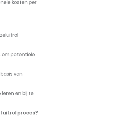
onele kosten per
eluitrol
s om potentiële
 basis van
leren en bij te
 uitrol proces?