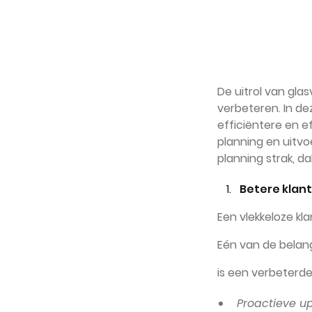
De uitrol van gla
verbeteren. In de
efficiëntere en e
planning en uitvo
planning strak, d
Betere kla
Een vlekkeloze kla
Eén van de belang
is een verbeterd
Proactieve u