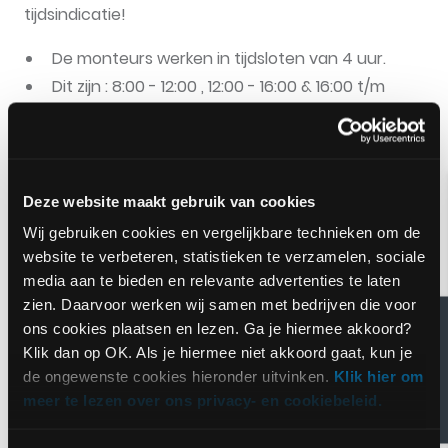
tijdsindicatie!
De monteurs werken in tijdsloten van 4 uur.
Dit zijn : 8:00 - 12:00 , 12:00 - 16:00 & 16:00 t/m
20:00.
Deze website maakt gebruik van cookies
Kan ik zelf de monteur opbellen ?
Wij gebruiken cookies en vergelijkbare technieken om de
website te verbeteren, statistieken te verzamelen, sociale
Helaas kunnen wij dit niet vragen. De monteur kan u
media aan te bieden en relevante advertenties te laten
in de tussentijd niet bellen (hij kan niet bij deze
zien. Daarvoor werken wij samen met bedrijven die voor
gegevens als hij een andere klant helpt i.v.m.
Feedback
ons cookies plaatsen en lezen. Ga je hiermee akkoord?
mogelijke vertraging die hij op deze manier oploopt).
Klik dan op OK. Als je hiermee niet akkoord gaat, kun je
Hij stuurt wel een SMS zodra hij onderweg is naar u
de ongewenste cookies hieronder uitvinken.
Klik hier om
met een tijdsindicatie.
meer te lezen over ons privacy- en cookiebeleid.