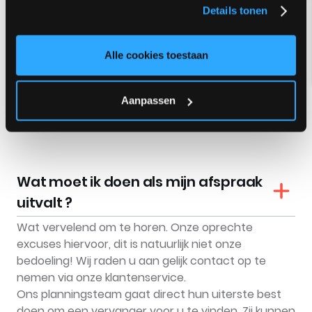
Hoe kan ik mijn afspraak annuleren
Details tonen
?
Alle cookies toestaan
Tot 24 uur kun je jouw afspraak via Selfservice zelf
annuleren. Is uw afspraak binnen minder dan 24,
dan moet u contact opnemen met onze
Aanpassen
klantenservice. Wij zullen de afspraak voor je
annuleren.
Wat moet ik doen als mijn afspraak
uitvalt ?
Wat vervelend om te horen. Onze oprechte
excuses hiervoor, dit is natuurlijk niet onze
bedoeling! Wij raden u aan gelijk contact op te
nemen via onze klantenservice.
Ons planningsteam gaat direct hun uiterste best
doen om een vervanger voor u te vinden. Zij kunnen