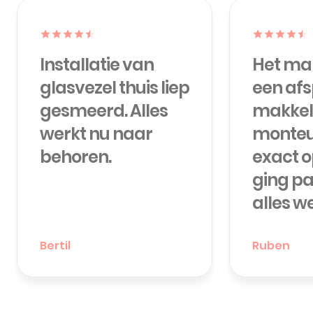
Installatie van
Het ma
glasvezel thuis liep
een af
gesmeerd. Alles
makkeli
werkt nu naar
monteu
behoren.
exact op
ging pa
alles w
Bertil
Ruben