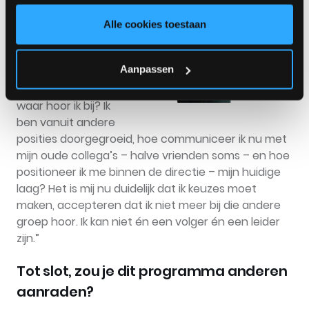
ik ook ingezien dat
je voor harmonie
Alle cookies toestaan
soms offers moet
maken. Dat ging
Aanpassen
over mijn
positionering:
waar hoor ik bij? Ik
ben vanuit andere
posities doorgegroeid, hoe communiceer ik nu met
mijn oude collega’s – halve vrienden soms – en hoe
positioneer ik me binnen de directie – mijn huidige
laag? Het is mij nu duidelijk dat ik keuzes moet
maken, accepteren dat ik niet meer bij die andere
groep hoor. Ik kan niet én een volger én een leider
zijn.”
Tot slot, zou je dit programma anderen
aanraden?