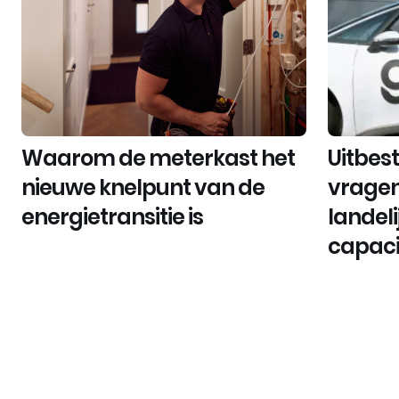
Waarom de meterkast het
Uitbest
nieuwe knelpunt van de
vragen 
energietransitie is
landel
capaci