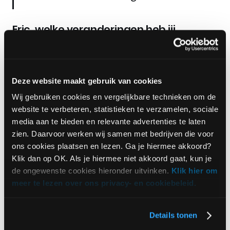
Eric, welke veranderingen heb jij
doorgevoerd na ‘How to lead’?
“Dat zit in dagelijkse dingen, onder andere in hoe ik
communiceer. Ik bemoeide me bijvoorbeeld
Deze website maakt gebruik van cookies
weleens met mensen die niet in mijn domein zitten,
Wij gebruiken cookies en vergelijkbare technieken om de
wat kon zorgen voor irritaties. Om dat contact te
website te verbeteren, statistieken te verzamelen, sociale
verbeteren heb ik simpelweg benoemd dat ik
media aan te bieden en relevante advertenties te laten
ermee bezig ben, en ook op andere momenten
zien. Daarvoor werken wij samen met bedrijven die voor
maak ik expliciet dat ik dingen anders aan wil
ons cookies plaatsen en lezen. Ga je hiermee akkoord?
pakken. Dat wordt altijd gewaardeerd. Naar mijn
Klik dan op OK. Als je hiermee niet akkoord gaat, kun je
mening haal je met positiviteit het beste uit
de ongewenste cookies hieronder uitvinken.
Klik hier om
mensen. Dat pas ik ook toe in mijn leiderschap en
meer te lezen over ons privacy- en cookiebeleid.
‘How to lead’ heeft me erin gesterkt dat ik daarin
goed zit.
Details tonen
Tijdens Rebel heb