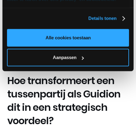
niet alleen vlekkeloos werken, maar ook direct
voldoen aan de hoogste security-eisen. Omdat
Details tonen
chatbots vaak tekortschieten en de consument
eist écht begrepen te worden, stijgt de druk op
menselijke expertise gigantisch. De grootste
Alle cookies toestaan
operationele uitdaging in 2026 is het vinden en
inzetten van gekwalificeerde technici die deze
kwaliteit veilig en betrouwbaar aan de voordeur
Aanpassen
kunnen leveren.
Hoe transformeert een
tussenpartij als Guidion
dit in een strategisch
voordeel?