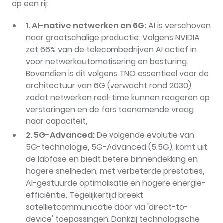
op een rij:
1. AI-native netwerken en 6G:
AI is verschoven
naar grootschalige productie. Volgens NVIDIA
zet 66% van de telecombedrijven AI actief in
voor netwerkautomatisering en besturing.
Bovendien is dit volgens TNO essentieel voor de
architectuur van 6G (verwacht rond 2030),
zodat netwerken real-time kunnen reageren op
verstoringen en de fors toenemende vraag
naar capaciteit,
2. 5G-Advanced:
De volgende evolutie van
5G-technologie, 5G-Advanced (5.5G), komt uit
de labfase en biedt betere binnendekking en
hogere snelheden, met verbeterde prestaties,
AI-gestuurde optimalisatie en hogere energie-
efficiëntie. Tegelijkertijd breekt
satellietcommunicatie door via 'direct-to-
device' toepassingen. Dankzij technologische