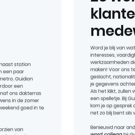
e
klant
n
mede
Word je blij van w
interesses, vaard
werkzaamheden die
 naast station
maken! Voor ons tel
n een paar
geslacht, nationalite
metro. Guidion
je gegevens achter
ardoor een
Als het klikt, zulle
anaf ons dakterras
een spelletje. Bij 
uwens in de zomer
kom je op gesprek o
weekend goed in te
net zo blij bent als
Benieuwd naar ander
oorzien van
word collega
bij G