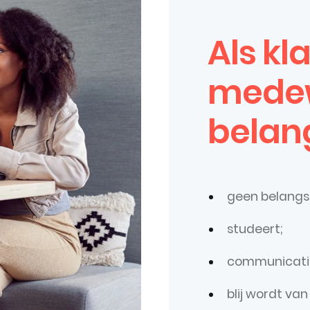
Als kl
medew
belangr
geen belangs
studeert;
communicatie
blij wordt va