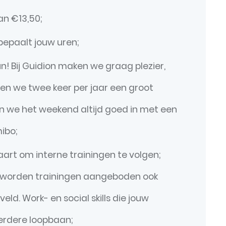
an €13,50;
ij bepaalt jouw uren;
un! Bij Guidion maken we graag plezier,
n we twee keer per jaar een groot
en we het weekend altijd goed in met een
mibo;
art om interne trainingen te volgen;
r worden trainingen aangeboden ook
veld. Work- en social skills die jouw
verdere loopbaan;