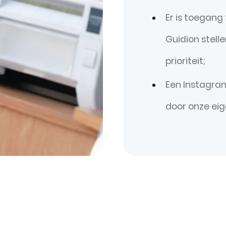
Er is toegang 
Guidion stell
prioriteit;
Een Instagra
door onze eig