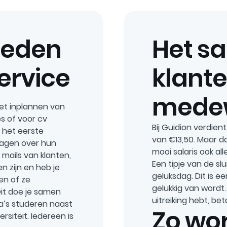
heden
Het sa
ervice
klant
mede
et inplannen van
s of voor cv
Bij Guidion verdie
 het eerste
van €13,50. Maar da
ragen over hun
mooi salaris ook all
 mails van klanten,
Een tipje van de slu
en zijn en heb je
geluksdag. Dit is e
en of ze
gelukkig van wordt. 
Dit doe je samen
uitreiking hebt, be
a’s studeren naast
Zo wor
rsiteit. Iedereen is