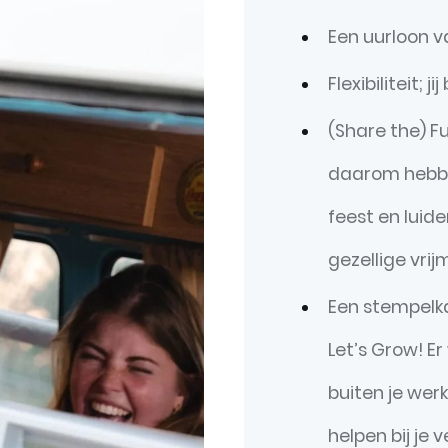
Een uurloon v
Flexibiliteit; j
(Share the) F
daarom hebbe
feest en luid
gezellige vrij
Een stempelka
Let’s Grow! E
buiten je werk
helpen bij je 