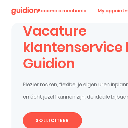
Become a mechanic
My appoint
Vacature
klantenservice b
Guidion
Plezier maken, flexibel je eigen uren inpla
en écht jezelf kunnen zijn; de ideale bijbaa
SOLLICITEER