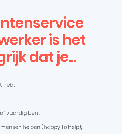
antenservice
erker is het
ijk dat je...
t hebt;
f vaardig bent;
n mensen helpen (happy to help);