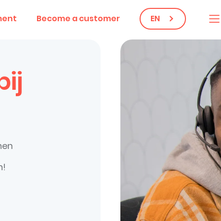
ment
Become a customer
EN
ij
nnen
n!