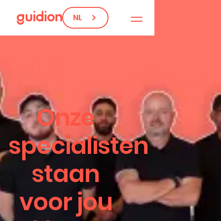
NL
Onze
specialisten
staan
voor jou