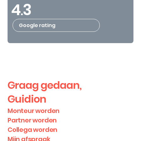
4
3
.
Google rating
Graag gedaan,
Guidion
Monteur worden
Partner worden
Collega worden
Mijn afspraak