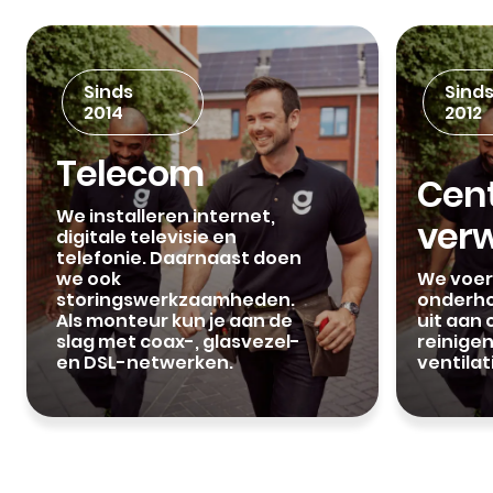
Sinds
Sind
2014
2012
Telecom
Cent
We installeren internet,
ver
digitale televisie en
telefonie. Daarnaast doen
we ook
We voere
storingswerkzaamheden.
onderh
Als monteur kun je aan de
uit aan 
slag met coax-, glasvezel-
reinige
en DSL-netwerken.
ventila