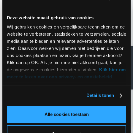
samenstellen!
Deze website maakt gebruik van cookies
Mail mij op:
sales@guidion.net
Wij gebruiken cookies en vergelijkbare technieken om de
website te verbeteren, statistieken te verzamelen, sociale
Bellen is sneller: 020-8081944
media aan te bieden en relevante advertenties te laten
zien. Daarvoor werken wij samen met bedrijven die voor
Feedback
ons cookies plaatsen en lezen. Ga je hiermee akkoord?
13.931 Google reviews
Klik dan op OK. Als je hiermee niet akkoord gaat, kun je
de ongewenste cookies hieronder uitvinken.
Klik hier om
meer te lezen over ons privacy- en cookiebeleid.
Details tonen
Hoeveel specialisten heb je
nodig?
Alle cookies toestaan
Wij nemen spoedig contact met je op.